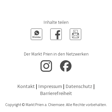
Familienleben im Landkreis
Rosenheim
Inhalte teilen
Ukrainehilfe
Hilfseinrichtungen
Grundsteuerreform
Rentenberatung
Der Markt Prien in den Netzwerken
Fundsachen
Feuerwehr
Elektrizitätswerk
Kontakt
|
Impressum
|
Datenschutz
|
Barrierefreiheit
Bauhof
Gärtnerei
Copyright © Markt Prien a. Chiemsee. Alle Rechte vorbehalten.