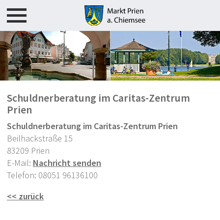
Rathaus
Bürgerservice
Schuldnerberatung im Caritas-Zentrum
Übersicht
Prien
Ausschreibungen
Schuldnerberatung im Caritas-Zentrum Prien
Bauamt - Serviceportal
Beilhackstraße 15
83209 Prien
Bauleitplanverfahren
E-Mail:
Nachricht senden
Telefon: 08051 96136100
Baustelleninformationen
<< zurück
Standesamt - Heiraten in Prien
Soziale Angelegenheiten