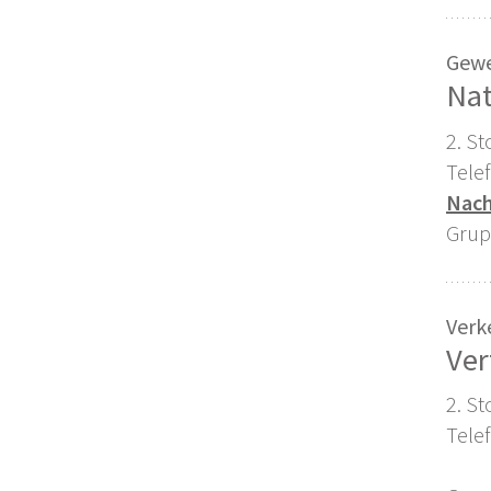
Gewe
Nat
2. St
Tele
Nach
Grup
Verk
Ver
2. St
Tele