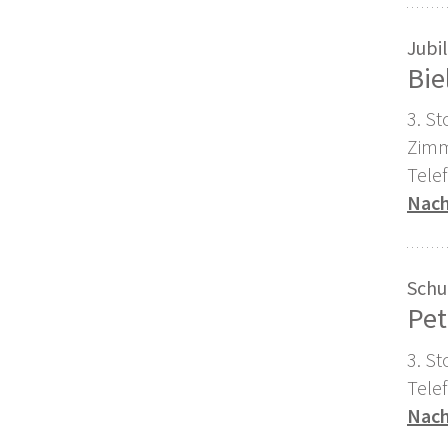
Jubi
Bie
3. St
Zimm
Tele
Nach
Schu
Pet
3. S
Tele
Nach