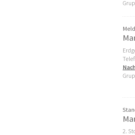
Grup
Meld
Mar
Erdg
Tele
Nach
Grup
Stan
Mar
2. St