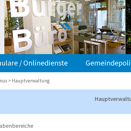
ulare / Onlinedienste
Gemeindepoli
smus
>
Hauptverwaltung
Hauptverwalt
abenbereiche