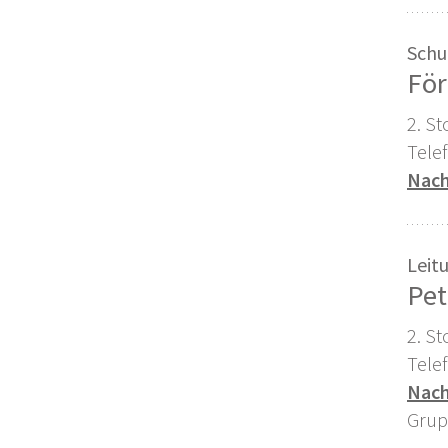
Schu
För
2. S
Tele
Nach
Leit
Pet
2. St
Tele
Nach
Grup