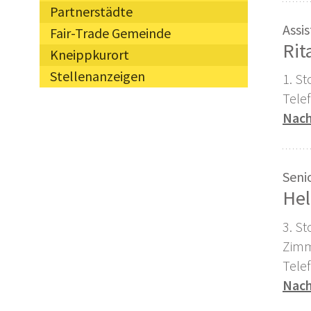
Partnerstädte
Assi
Fair-Trade Gemeinde
Rit
Kneippkurort
Stellenanzeigen
1. S
Tele
Nach
Sen
Hel
3. St
Zimm
Tele
Nach