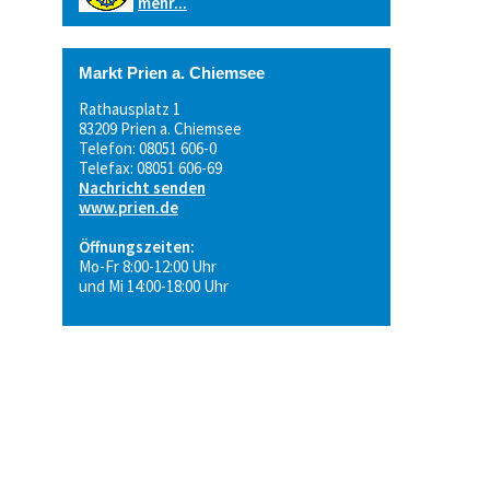
mehr...
Markt Prien a. Chiemsee
Rathausplatz 1
83209 Prien a. Chiemsee
Telefon: 08051 606-0
Telefax: 08051 606-69
Nachricht senden
www.prien.de
Öffnungszeiten:
Mo-Fr 8:00-12:00 Uhr
und Mi 14:00-18:00 Uhr