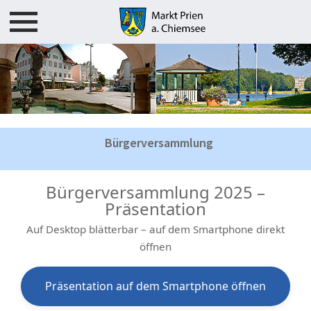
Rathaus
Übersicht
Grußwort
Bürgerversammlung
Bürgermeisterbrief
Bekanntmachungen
Bürgerversammlung 2025 –
Präsentation
Priener Marktblatt
Auf Desktop blätterbar – auf dem Smartphone direkt
Bürgerversammlung
öffnen
Mitarbeiter Rathaus / Tourismus
Präsentation auf dem Smartphone öffnen
Was erledige ich wo?