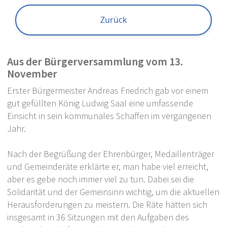
Bürgersprechstunde und
Sitzungstermine
Zurück
Partnerstädte
Fair-Trade Gemeinde
Aus der Bürgerversammlung vom 13.
November
Kneippkurort
Erster Bürgermeister Andreas Friedrich gab vor einem
Stellenanzeigen
gut gefüllten König Ludwig Saal eine umfassende
Einsicht in sein kommunales Schaffen im vergangenen
Bürgerservice
Jahr.
Formulare / Onlinedienste
Nach der Begrüßung der Ehrenbürger, Medaillenträger
und Gemeinderäte erklärte er, man habe viel erreicht,
aber es gebe noch immer viel zu tun. Dabei sei die
Gemeindepolitik
Solidarität und der Gemeinsinn wichtig, um die aktuellen
Herausforderungen zu meistern. Die Räte hätten sich
Leben in Prien
insgesamt in 36 Sitzungen mit den Aufgaben des