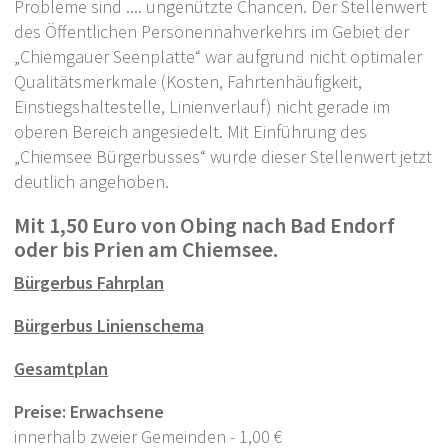
Probleme sind .... ungenützte Chancen. Der Stellenwert
Kultur
des Öffentlichen Personennahverkehrs im Gebiet der
Kirchen
„Chiemgauer Seenplatte“ war aufgrund nicht optimaler
Qualitätsmerkmale (Kosten, Fahrtenhäufigkeit,
Freizeitangebote
Einstiegshaltestelle, Linienverlauf) nicht gerade im
oberen Bereich angesiedelt. Mit Einführung des
Sportplatz und Atrium
„Chiemsee Bürgerbusses“ wurde dieser Stellenwert jetzt
Einkaufen in Prien
deutlich angehoben.
Vereine - allgemeine
Mit 1,50 Euro von Obing nach Bad Endorf
Informationen
oder bis Prien am Chiemsee.
Vereine und Verbände
Bürgerbus Fahrplan
Defibrillatoren Standorte
Bürgerbus Linienschema
Apotheken / Blutspendetermine
Gesamtplan
Altkleidercontainer
Preise: Erwachsene
Schule, Kindergärten, Jugend &
innerhalb zweier Gemeinden - 1,00 €