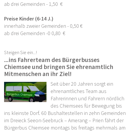
Senioren
ab drei Gemeinden - 1,50 €
Märkte
Preise Kinder (6-14 J.)
Bürgerbus
innerhalb zweier Gemeinden - 0,50 €
ab drei Gemeinden -0 0,80 €
Schnelles Internet in Bayern
Info zur Lärmsanierung der DB
Steigen Sie ein...!
...ins Fahrerteam des Bürgerbusses
Parken mit Parkster
Chiemsee und bringen Sie ehrenamtlich
Nahverkehr und PENDLA
Mitmenschen an ihr Ziel!
Klima / Natur / Energie
Seit über 20 Jahren sorgt ein
ehrenamtliches Team aus
Tourismus
Fahrerinnen und Fahrern nördlich
des Chiemsees für Bewegung bis
ins kleinste Dorf. 60 Bushaltestellen in zehn Gemeinden
im Dreieck Seeon-Seebruck – Amerang – Prien fährt der
Bürgerbus Chiemsee montags bis freitags mehrmals am