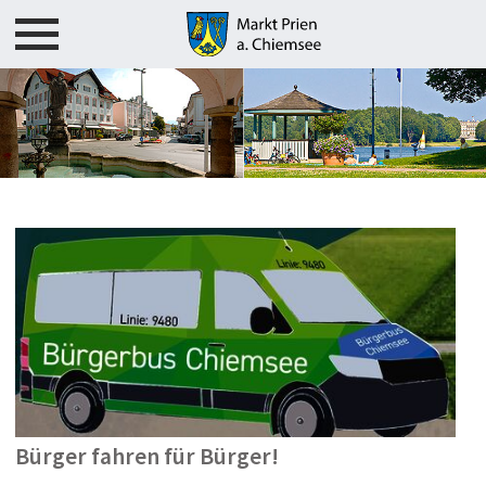
Rathaus
Bürgerservice
Formulare / Onlinedienste
Gemeindepolitik
Leben in Prien
Übersicht
Bürger fahren für Bürger!
Informationen über Prien