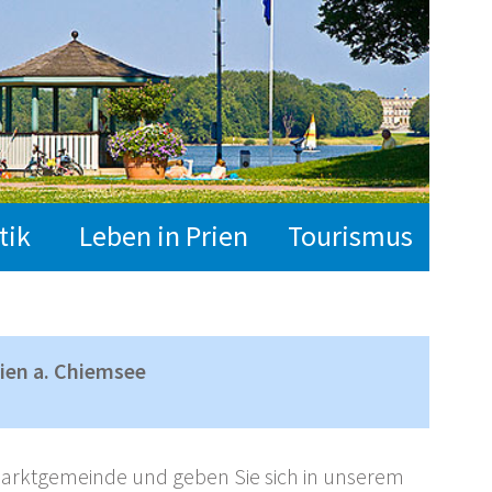
tik
Leben in Prien
Tourismus
ien a. Chiemsee
arktgemeinde und geben Sie sich in unserem