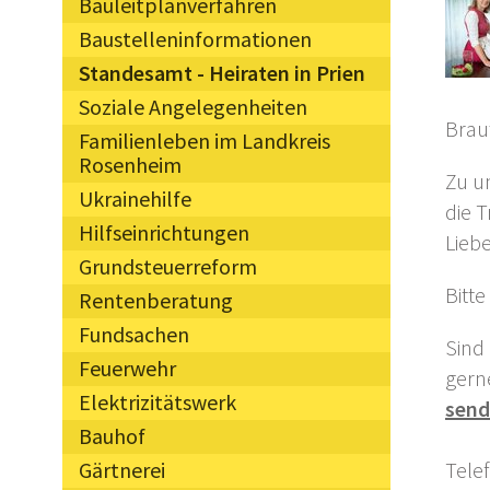
Bauleitplanverfahren
Baustelleninformationen
Standesamt - Heiraten in Prien
Soziale Angelegenheiten
Brau
Familienleben im Landkreis
Rosenheim
Zu u
Ukrainehilfe
die 
Hilfseinrichtungen
Lieb
Grundsteuerreform
Bitt
Rentenberatung
Fundsachen
Sind
Feuerwehr
gern
Elektrizitätswerk
sen
Bauhof
Tele
Gärtnerei