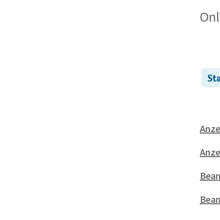
Onl
Anze
Anze
Bean
Bean