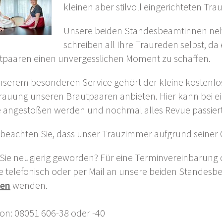
kleinen aber stilvoll eingerichteten Tr
Unsere beiden Standesbeamtinnen nehm
schreiben all Ihre Traureden selbst, da 
tpaaren einen unvergesslichen Moment zu schaffen.
nserem besonderen Service gehört der kleine kostenlo
Trauung unseren Brautpaaren anbieten. Hier kann bei e
e angestoßen werden und nochmal alles Revue passiert
e beachten Sie, dass unser Trauzimmer aufgrund seiner 
 Sie neugierig geworden? Für eine Terminvereinbarung 
e telefonisch oder per Mail an unsere beiden Standes
den
wenden.
fon: 08051 606-38 oder -40