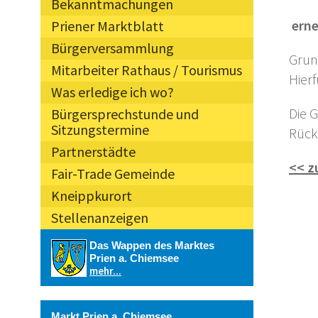
Bekanntmachungen
 er
Priener Marktblatt
Bürgerversammlung
Grun
Mitarbeiter Rathaus / Tourismus
Hier
Was erledige ich wo?
Die 
Bürgersprechstunde und
Sitzungstermine
Rück
Partnerstädte
<< z
Fair-Trade Gemeinde
Kneippkurort
Stellenanzeigen
Das Wappen des Marktes
Prien a. Chiemsee
mehr...
Markt Prien a. Chiemsee