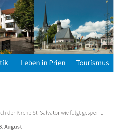
tik
Leben in Prien
Tourismus
h der Kirche St. Salvator wie folgt gesperrt:
3. August